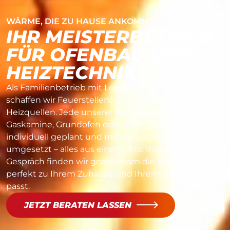
WÄRME, DIE ZU HAUSE ANKOMMT
IHR MEISTERBETRIEB
FÜR OFENBAU UND
HEIZTECHNIK
Als Familienbetrieb mit Leidenschaft fürs Handwerk
schaffen wir Feuerstellen, die mehr sind als nur
Heizquellen. Jede unserer Kaminanlagen,
Gaskamine, Grundöfen oder Kaminkassetten wird
individuell geplant und mit viel Liebe zum Detail
umgesetzt – alles aus einer Hand. Im persönlichen
Gespräch finden wir gemeinsam die Lösung, die
perfekt zu Ihrem Zuhause und Ihrem Lebensgefühl
passt.
JETZT BERATEN LASSEN