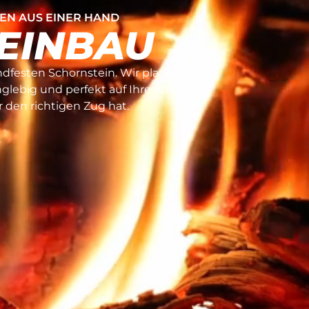
EN AUS EINER HAND
EINBAU
ndfesten Schornstein. Wir planen und
nglebig und perfekt auf Ihre Anlage
 den richtigen Zug hat.