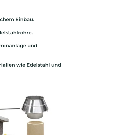
lichem Einbau.
elstahlrohre.
aminanlage und
ialien wie Edelstahl und