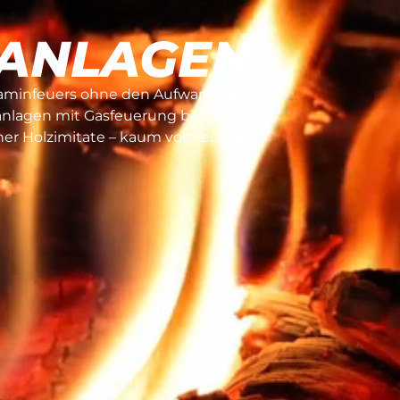
ANLAGEN
Kaminfeuers ohne den Aufwand der
anlagen mit Gasfeuerung bieten ein
her Holzimitate – kaum vom echten