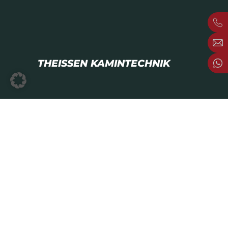
THEISSEN KAMINTECHNIK
Bahnhofstr. 3
48607 Ochtrup
Telefon:
+49 2553 / 72 27 99 0
E-Mail:
info@theissen.de
UNSERE SCHAUTAGE